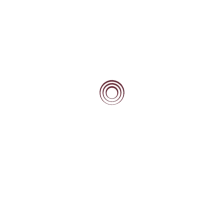
tion
Daisy